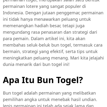
permainan lotere yang sangat populer di
Indonesia. Dengan jutaan penggemar, permainan
ini tidak hanya menawarkan peluang untuk
memenangkan hadiah besar, tetapi juga
mengundang rasa penasaran dan strategi dari
para pemain. Dalam artikel ini, kita akan
membahas seluk-beluk bun togel, termasuk cara
bermain, strategi yang efektif, serta tips untuk
meningkatkan peluang menang. Mari kita jelajahi
dunia menarik dari bun togel ini!
Apa Itu Bun Togel?
Bun togel adalah permainan yang melibatkan
pemilihan angka untuk menebak hasil undian.
Jenis permainan ini telah ada sejak lama dan