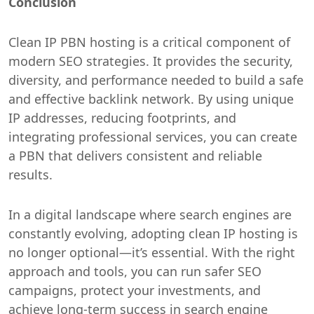
Conclusion
Clean IP PBN hosting is a critical component of
modern SEO strategies. It provides the security,
diversity, and performance needed to build a safe
and effective backlink network. By using unique
IP addresses, reducing footprints, and
integrating professional services, you can create
a PBN that delivers consistent and reliable
results.
In a digital landscape where search engines are
constantly evolving, adopting clean IP hosting is
no longer optional—it’s essential. With the right
approach and tools, you can run safer SEO
campaigns, protect your investments, and
achieve long-term success in search engine