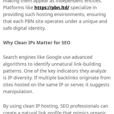
making them appear as independent entities.
Platforms like
https://pbn.ltd/
specialize in
providing such hosting environments, ensuring
that each PBN site operates under a unique and
safe digital identity.
Why Clean IPs Matter for SEO
Search engines like Google use advanced
algorithms to identify unnatural link-building
patterns. One of the key indicators they analyze
is IP diversity. If multiple backlinks originate from
sites hosted on the same IP or server, it suggests
manipulation.
By using clean IP hosting, SEO professionals can
create a natural link profile that mimics organic