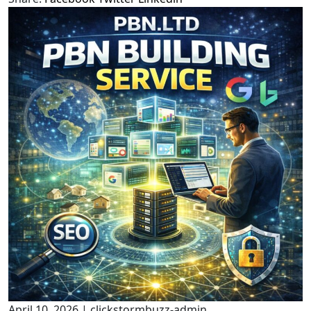
April 10, 2026
|
clickstormbuzz-admin