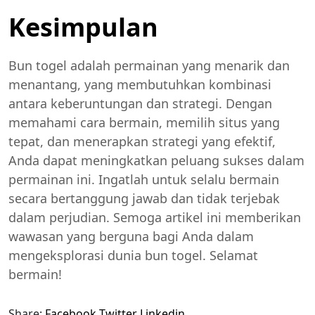
Kesimpulan
Bun togel adalah permainan yang menarik dan
menantang, yang membutuhkan kombinasi
antara keberuntungan dan strategi. Dengan
memahami cara bermain, memilih situs yang
tepat, dan menerapkan strategi yang efektif,
Anda dapat meningkatkan peluang sukses dalam
permainan ini. Ingatlah untuk selalu bermain
secara bertanggung jawab dan tidak terjebak
dalam perjudian. Semoga artikel ini memberikan
wawasan yang berguna bagi Anda dalam
mengeksplorasi dunia bun togel. Selamat
bermain!
Share:
Facebook
Twitter
Linkedin