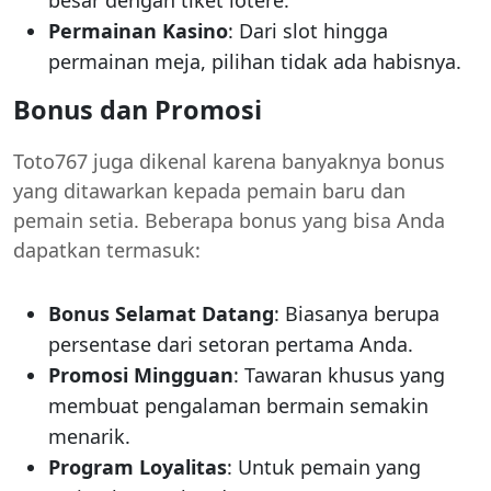
besar dengan tiket lotere.
Permainan Kasino
: Dari slot hingga
permainan meja, pilihan tidak ada habisnya.
Bonus dan Promosi
Toto767 juga dikenal karena banyaknya bonus
yang ditawarkan kepada pemain baru dan
pemain setia. Beberapa bonus yang bisa Anda
dapatkan termasuk:
Bonus Selamat Datang
: Biasanya berupa
persentase dari setoran pertama Anda.
Promosi Mingguan
: Tawaran khusus yang
membuat pengalaman bermain semakin
menarik.
Program Loyalitas
: Untuk pemain yang