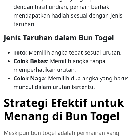
dengan hasil undian, pemain berhak
mendapatkan hadiah sesuai dengan jenis
taruhan.
Jenis Taruhan dalam Bun Togel
Toto
: Memilih angka tepat sesuai urutan.
Colok Bebas
: Memilih angka tanpa
memperhatikan urutan.
Colok Naga
: Memilih dua angka yang harus
muncul dalam urutan tertentu.
Strategi Efektif untuk
Menang di Bun Togel
Meskipun bun togel adalah permainan yang