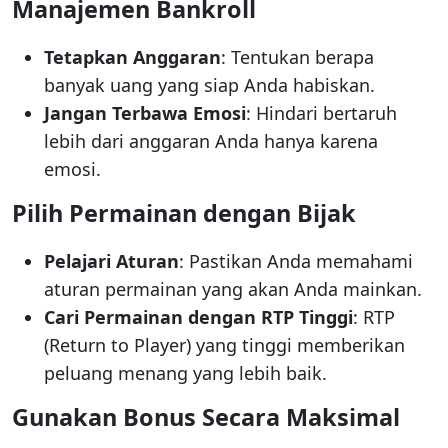
Manajemen Bankroll
Tetapkan Anggaran
: Tentukan berapa
banyak uang yang siap Anda habiskan.
Jangan Terbawa Emosi
: Hindari bertaruh
lebih dari anggaran Anda hanya karena
emosi.
Pilih Permainan dengan Bijak
Pelajari Aturan
: Pastikan Anda memahami
aturan permainan yang akan Anda mainkan.
Cari Permainan dengan RTP Tinggi
: RTP
(Return to Player) yang tinggi memberikan
peluang menang yang lebih baik.
Gunakan Bonus Secara Maksimal