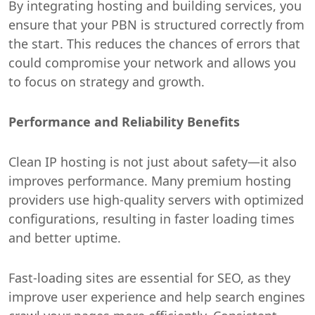
By integrating hosting and building services, you
ensure that your PBN is structured correctly from
the start. This reduces the chances of errors that
could compromise your network and allows you
to focus on strategy and growth.
Performance and Reliability Benefits
Clean IP hosting is not just about safety—it also
improves performance. Many premium hosting
providers use high-quality servers with optimized
configurations, resulting in faster loading times
and better uptime.
Fast-loading sites are essential for SEO, as they
improve user experience and help search engines