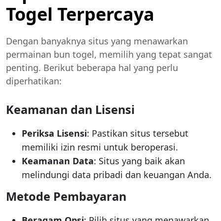
Togel Terpercaya
Dengan banyaknya situs yang menawarkan
permainan bun togel, memilih yang tepat sangat
penting. Berikut beberapa hal yang perlu
diperhatikan:
Keamanan dan Lisensi
Periksa Lisensi
: Pastikan situs tersebut
memiliki izin resmi untuk beroperasi.
Keamanan Data
: Situs yang baik akan
melindungi data pribadi dan keuangan Anda.
Metode Pembayaran
Beragam Opsi
: Pilih situs yang menawarkan