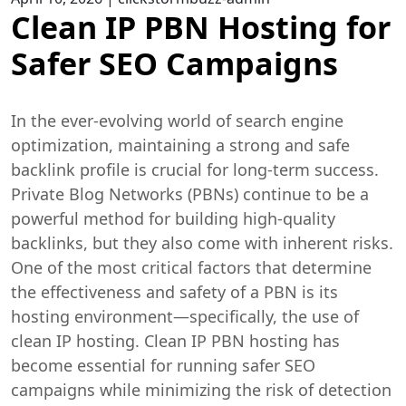
Clean IP PBN Hosting for
Safer SEO Campaigns
In the ever-evolving world of search engine
optimization, maintaining a strong and safe
backlink profile is crucial for long-term success.
Private Blog Networks (PBNs) continue to be a
powerful method for building high-quality
backlinks, but they also come with inherent risks.
One of the most critical factors that determine
the effectiveness and safety of a PBN is its
hosting environment—specifically, the use of
clean IP hosting. Clean IP PBN hosting has
become essential for running safer SEO
campaigns while minimizing the risk of detection