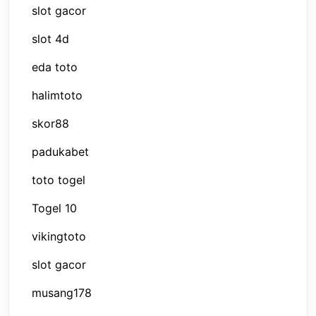
slot gacor
slot 4d
eda toto
halimtoto
skor88
padukabet
toto togel
Togel 10
vikingtoto
slot gacor
musang178