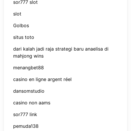
sor777 slot
slot
Golbos
situs toto
dari kalah jadi raja strategi baru anaelisa di
mahjong wins
menangbet88
casino en ligne argent réel
dansomstudio
casino non aams
sor777 link
pemuda138