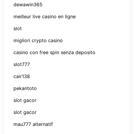
dewawin365
meilleur live casino en ligne
slot
migliori crypto casino
casino con free spin senza deposito
slot777
cair138
pekantoto
slot gacor
slot gacor
mau777 alternatif