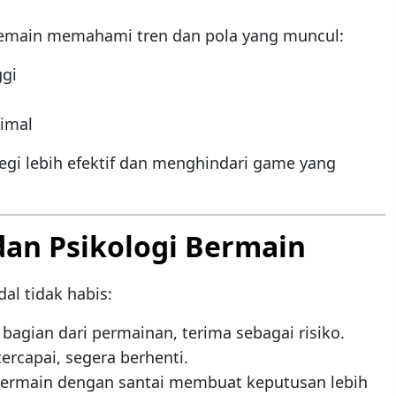
emain memahami tren dan pola yang muncul:
ggi
imal
egi lebih efektif dan menghindari game yang
dan Psikologi Bermain
al tidak habis:
 bagian dari permainan, terima sebagai risiko.
 tercapai, segera berhenti.
Bermain dengan santai membuat keputusan lebih