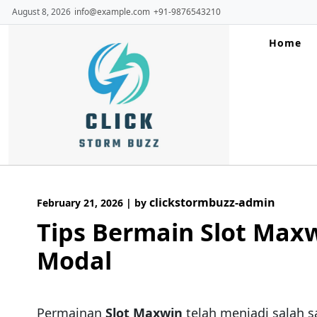
Skip
August 8, 2026
info@example.com
+91-9876543210
to
content
Home
clickstormbuzz-admin
February 21, 2026
|
by
Tips Bermain Slot Max
Modal
Permainan
Slot Maxwin
telah menjadi salah s