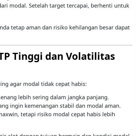
ari modal. Setelah target tercapai, berhenti untuk
Anda tetap aman dan risiko kehilangan besar dapat
TP Tinggi dan Volatilitas
ng agar modal tidak cepat habis:
enang lebih sering dalam jangka panjang.
ang ingin kemenangan stabil dan modal aman.
axwin, tetapi risiko modal cepat habis lebih