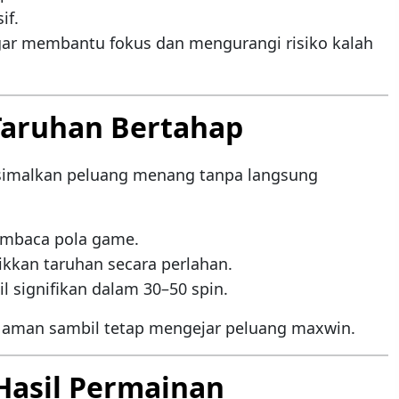
if.
egar membantu fokus dan mengurangi risiko kalah
 Taruhan Bertahap
imalkan peluang menang tanpa langsung
mbaca pola game.
aikkan taruhan secara perlahan.
il signifikan dalam 30–50 spin.
p aman sambil tetap mengejar peluang maxwin.
 Hasil Permainan