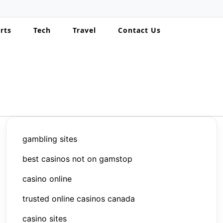
rts
Tech
Travel
Contact Us
gambling sites
best casinos not on gamstop
casino online
trusted online casinos canada
casino sites