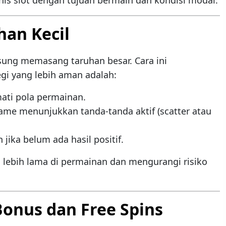
is slot dengan tujuan bermain dan kondisi modal.
han Kecil
ung memasang taruhan besar. Cara ini
egi yang lebih aman adalah:
ati pola permainan.
game menunjukkan tanda-tanda aktif (scatter atau
jika belum ada hasil positif.
lebih lama di permainan dan mengurangi risiko
Bonus dan Free Spins